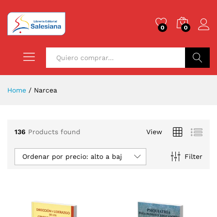
0
0
Buscar
Home
/
Narcea
136
Products found
View
Ordenar por precio: alto a bajo
Filter