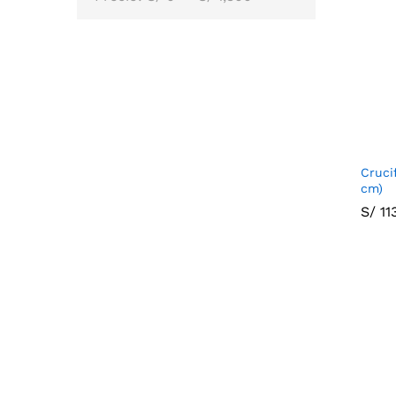
Cruci
cm)
S/
S/
11
11