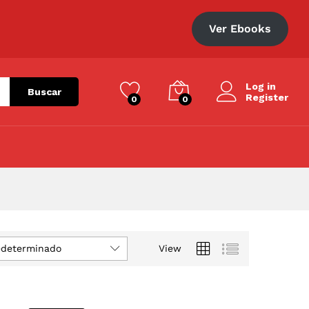
Ver Ebooks
Log in
Buscar
Register
0
0
edeterminado
View