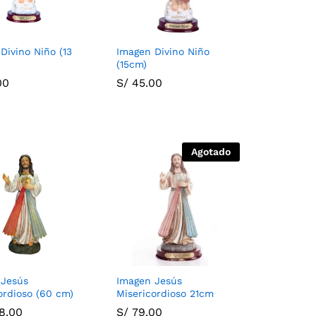
Divino Niño (13
Imagen Divino Niño
(15cm)
00
00
S/
S/
45.00
45.00
Agotado
 Jesús
Imagen Jesús
ordioso (60 cm)
Misericordioso 21cm
8.00
8.00
S/
S/
79.00
79.00