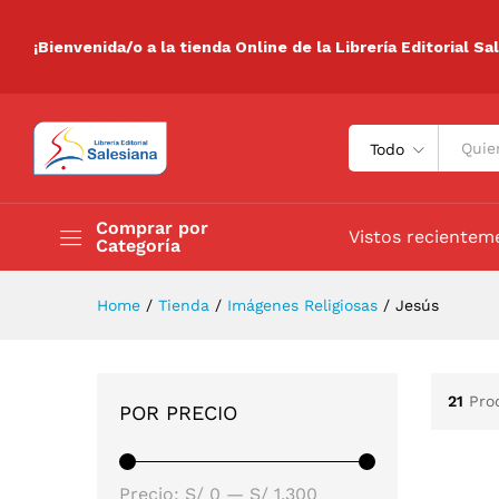
¡Bienvenida/o a la tienda Online de la Librería Editorial Sa
Todo
Comprar por
Vistos recientem
Categoría
Home
/
Tienda
/
Imágenes Religiosas
/
Jesús
21
Pro
POR PRECIO
Precio:
S/ 0
—
S/ 1,300