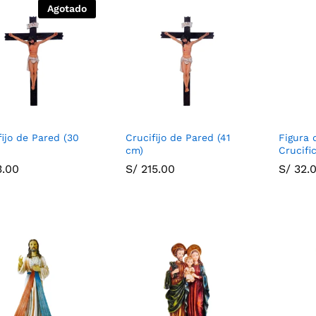
Agotado
fijo de Pared (30
Crucifijo de Pared (41
Figura 
cm)
Crucifi
3.00
3.00
S/
S/
215.00
215.00
S/
S/
32.
32.