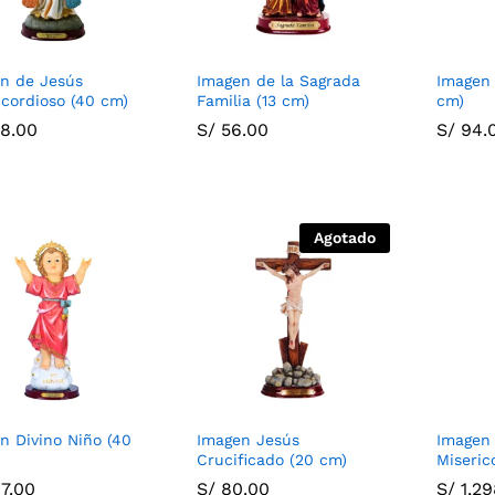
n de Jesús
Imagen de la Sagrada
Imagen 
icordioso (40 cm)
Familia (13 cm)
cm)
8.00
8.00
S/
S/
56.00
56.00
S/
S/
94.
94.
Agotado
n Divino Niño (40
Imagen Jesús
Imagen
Crucificado (20 cm)
Miseric
7.00
7.00
S/
S/
80.00
80.00
S/
S/
1,29
1,29