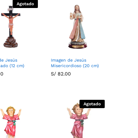
Agotado
de Jesús
Imagen de Jesús
cado (12 cm)
Misericordioso (20 cm)
00
00
S/
S/
82.00
82.00
Agotado