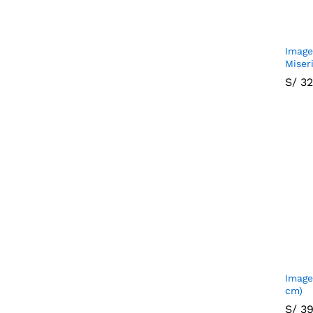
Image
Miser
S/
S/
32
32
Image
cm)
S/
S/
39
39