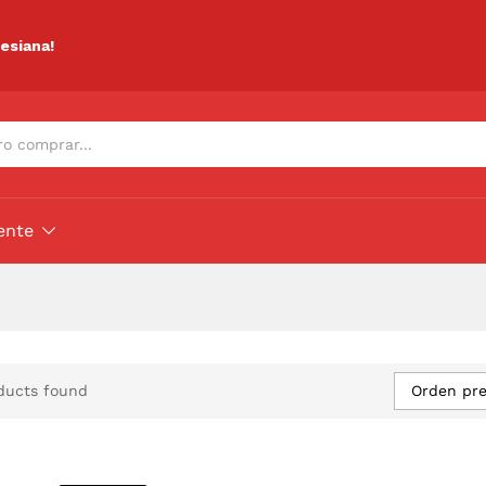
lesiana!
ente
Orden pr
ducts found