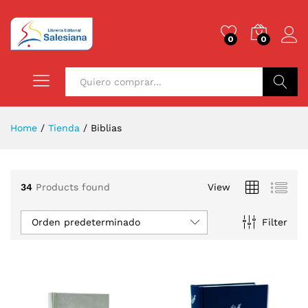
0
0
Buscar
Home
/
Tienda
/
Biblias
34
Products found
View
Orden predeterminado
Filter