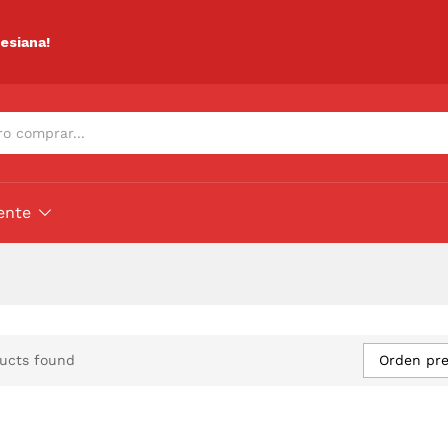
lesiana!
ente
Orden pr
ucts found