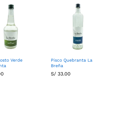
osto Verde
Pisco Quebranta La
nta
Breña
00
00
S/
S/
33.00
33.00