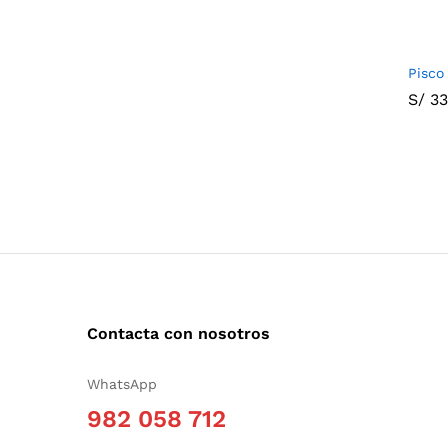
Pisco
S/
S/
33
33
Contacta con nosotros
WhatsApp
982 058 712