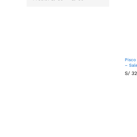
Pisco
– Sal
S/
S/
32
32