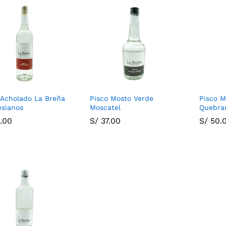
 Acholado La Breña
Pisco Mosto Verde
Pisco M
esianos
Moscatel
Quebra
.00
.00
S/
S/
37.00
37.00
S/
S/
50.
50.