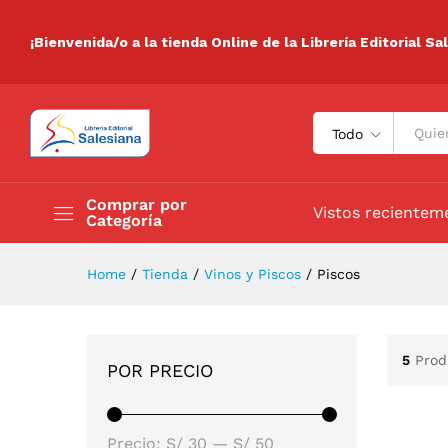
¡Bienvenida/o a la tienda Online de la Librería Editorial Sa
Todo
Comprar por
Vistos recientem
Categoría
Home
/
Tienda
/
Vinos y Piscos
/
Piscos
5
Prod
POR PRECIO
Precio:
S/ 30
—
S/ 50