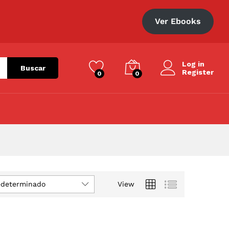
Ver Ebooks
Log in
Buscar
Register
0
0
edeterminado
View