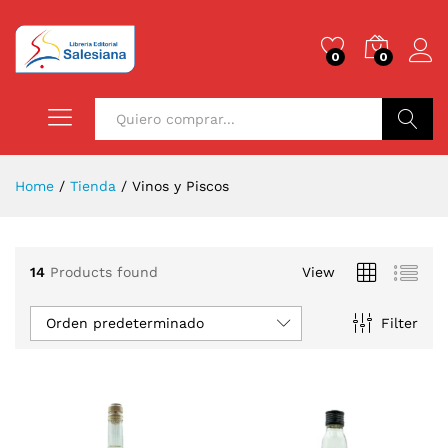
0
0
Buscar
Home
/
Tienda
/
Vinos y Piscos
14
Products found
View
Orden predeterminado
Filter