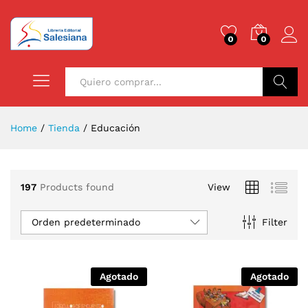
0
0
Buscar
Home
/
Tienda
/
Educación
197
Products found
View
Orden predeterminado
Filter
Agotado
Agotado