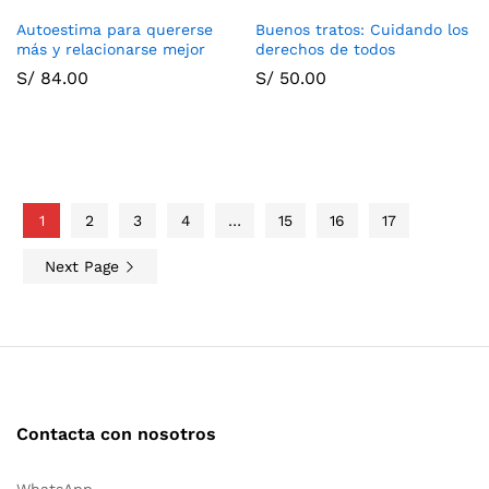
Autoestima para quererse
Buenos tratos: Cuidando los
más y relacionarse mejor
derechos de todos
S/
84.00
S/
50.00
1
2
3
4
…
15
16
17
Next Page
Contacta con nosotros
WhatsApp