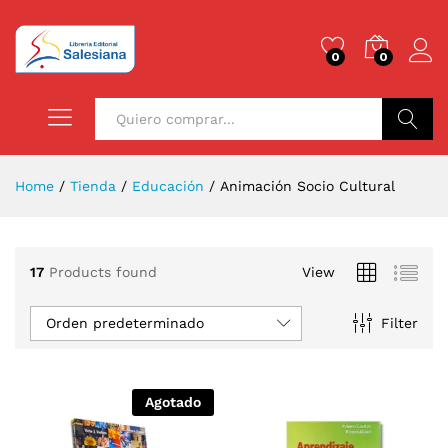
0
0
Buscar
Home
/
Tienda
/
Educación
/
Animación Socio Cultural
17
Products found
View
Orden predeterminado
Filter
Agotado