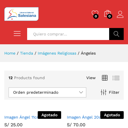
0
0
Buscar
Home
/
Tienda
/
Imágenes Religiosas
/
Ángeles
12
Products found
View
Orden predeterminado
Filter
Agotado
Agotado
Imagen Ángel 11cm
Imagen Ángel 20cm
S/
25.00
S/
70.00