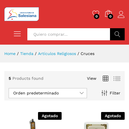
0
0
Buscar
Home
/
Tienda
/
Artículos Religiosos
/
Cruces
5
Products found
View
Orden predeterminado
Filter
Agotado
Agotado