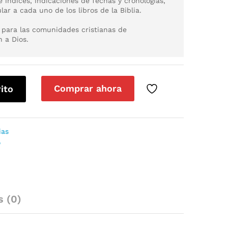
e índices, indicaciones de fechas y cronologías,
r a cada uno de los libros de la Biblia.
para las comunidades cristianas de
 a Dios.
Comprar ahora
rito
ias
o
s (0)