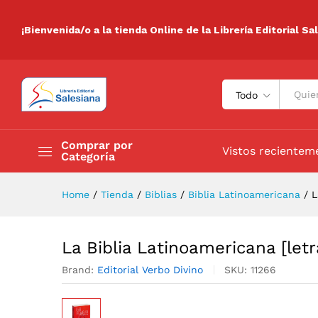
La Biblia Latinoamericana [le
Descripción
Especificaciones
Valora
¡Bienvenida/o a la tienda Online de la Librería Editorial Sa
Todo
Comprar por
Vistos recientem
Categoría
Home
/
Tienda
/
Biblias
/
Biblia Latinoamericana
/
L
La Biblia Latinoamericana [let
Brand:
Editorial Verbo Divino
SKU:
11266