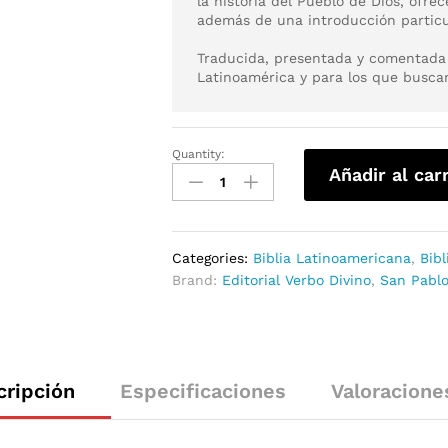
la historia del Pueblo de Dios, ofrec
además de una introducción particula
Traducida, presentada y comentada 
Latinoamérica y para los que buscan
Quantity:
Añadir al car
Categories:
Biblia Latinoamericana
,
Bibl
Brand:
Editorial Verbo Divino
,
San Pabl
cripción
Especificaciones
Valoracione