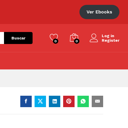
S/
74.00
Añadir al carrito
Ver Ebooks
Log in
Buscar
Register
0
0