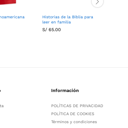
inoamericana
Historias de la Biblia para
La Biblia
leer en familia
niños
S/
65.00
S/
45.00
o
Información
ta
POLÍTICAS DE PRIVACIDAD
POLÍTICA DE COOKIES
Términos y condiciones