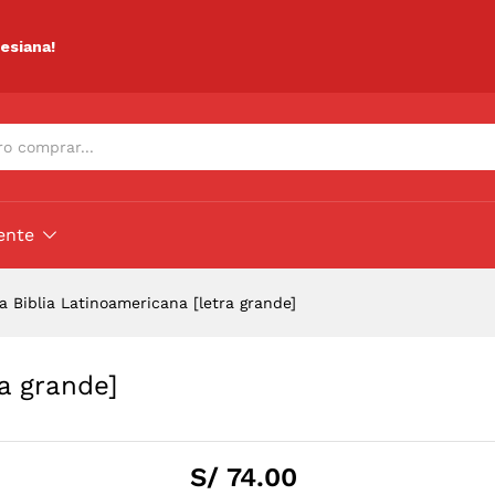
tra grande]
ciones (0)
lesiana!
ente
a Biblia Latinoamericana [letra grande]
ra grande]
S/
74.00