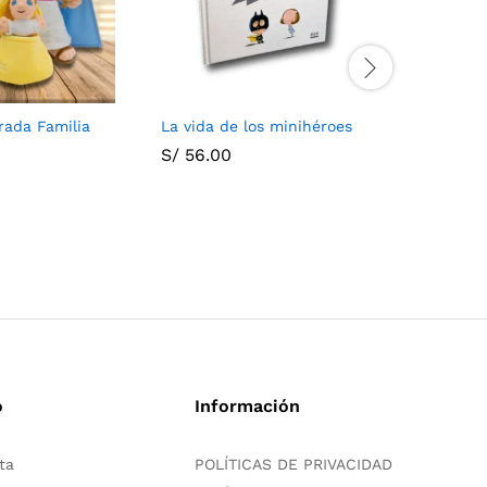
rada Familia
La vida de los minihéroes
Tuntún
S/
56.00
S/
70.00
o
Información
ta
POLÍTICAS DE PRIVACIDAD