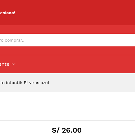
ciones (0)
lesiana!
ente
o infantil: El virus azul
S/
26.00