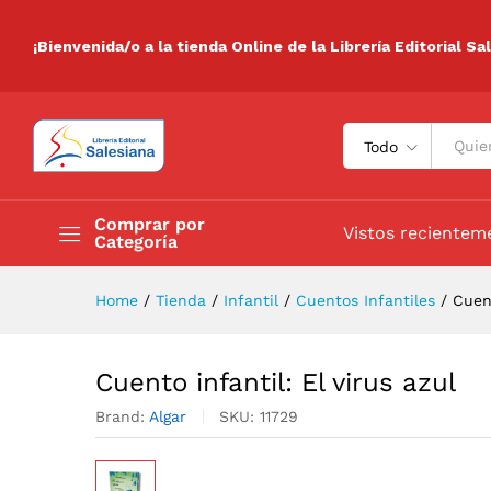
Cuento infantil: El virus azul
Descripción
Especificaciones
Valora
¡Bienvenida/o a la tienda Online de la Librería Editorial Sa
Todo
Comprar por
Vistos recientem
Categoría
Home
/
Tienda
/
Infantil
/
Cuentos Infantiles
/
Cuent
Cuento infantil: El virus azul
Brand:
Algar
SKU:
11729