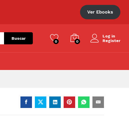
S/
26.00
Añadir al carrito
Ver Ebooks
Log in
Buscar
Register
0
0