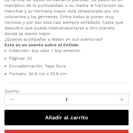
maniático de la puntualidad, a su madre le horrorizan las
manchas y su hermana mayor está obsesionada por los
colorantes y los gérmenes. Entre todos le ponen muy
nervioso y por eso está casi siempre enfadado, hasta que
descubre que puede teletransportarse a otro planeta
donde se siente mejor.
¿Quieres acompañar a Mateo en sus aventuras?
Este es un cuento sobre el Enfado
Colección: Soy valor / Soy emoción
Páginas: 32
Encuadernación: Tapa Dura
Formato: 20.6 cm x 22.6 cm
Quantity:
Añadir al carrito