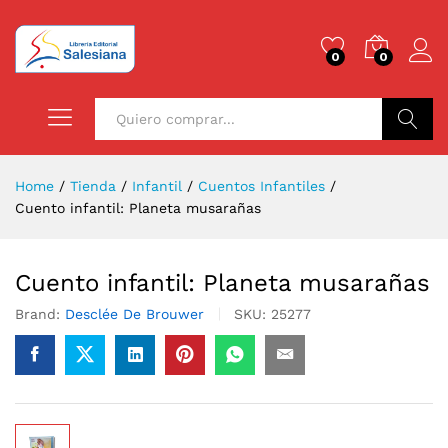
0
0
Buscar
Home
/
Tienda
/
Infantil
/
Cuentos Infantiles
/
Cuento infantil: Planeta musarañas
Cuento infantil: Planeta musarañas
Brand:
Desclée De Brouwer
SKU:
25277