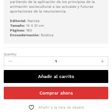
partiendo de la aplicación de los principios de la
animación sociocultural a las actuales y futuras
aportaciones de la neurociencia.
Editorial:
Narcea
Tamaño:
14 X 21 cm
Páginas:
160
Encuadernación:
Rústica
Quantity:
Añadir al carrito
Comprar ahora
Añadir a la lista de deseos