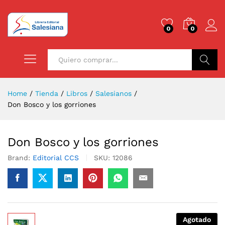
0
0
Buscar
Home
/
Tienda
/
Libros
/
Salesianos
/
Don Bosco y los gorriones
Don Bosco y los gorriones
Brand:
Editorial CCS
SKU:
12086
Agotado