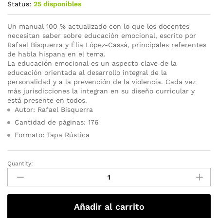
Status:
25 disponibles
Un manual 100 % actualizado con lo que los docentes
necesitan saber sobre educación emocional, escrito por
Rafael Bisquerra y Èlia López-Cassá, principales referentes
de habla hispana en el tema.
La educación emocional es un aspecto clave de la
educación orientada al desarrollo integral de la
personalidad y a la prevención de la violencia. Cada vez
más jurisdicciones la integran en su diseño curricular y
está presente en todos.
Autor: Rafael Bisquerra
Cantidad de páginas: 176
Formato: Tapa Rústica
Quantity:
Añadir al carrito