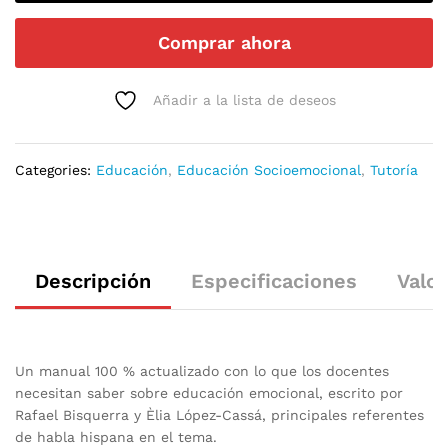
Comprar ahora
Añadir a la lista de deseos
Categories:
Educación
,
Educación Socioemocional
,
Tutoría
Descripción
Especificaciones
Valor
Un manual 100 % actualizado con lo que los docentes
necesitan saber sobre educación emocional, escrito por
Rafael Bisquerra y Èlia López-Cassá, principales referentes
de habla hispana en el tema.