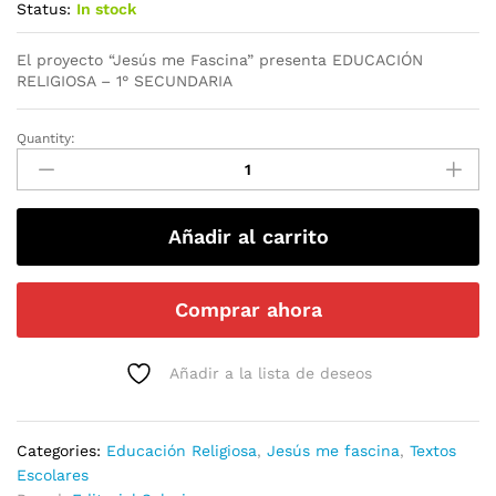
Status:
In stock
El proyecto “Jesús me Fascina” presenta EDUCACIÓN
RELIGIOSA – 1° SECUNDARIA
Quantity:
Añadir al carrito
Comprar ahora
Añadir a la lista de deseos
Categories:
Educación Religiosa
,
Jesús me fascina
,
Textos
Escolares