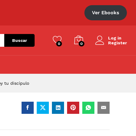
S/
54.00
Añadir al carrito
Ver Ebooks
Log in
Buscar
Register
0
0
y tu discípulo