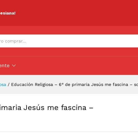
primaria Jesús me fascina - soy tu discípulo
lesiana!
ente
osa
/
Educación Religiosa – 6° de primaria Jesús me fascina – so
rimaria Jesús me fascina –