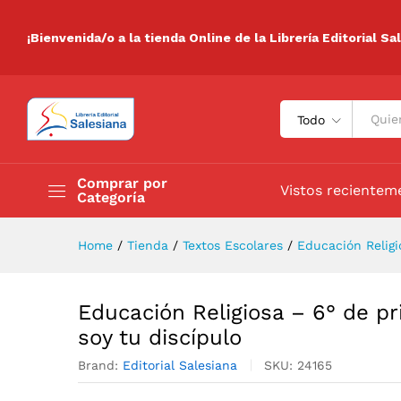
Educación Religiosa - 6° de 
Descripción
Valoraciones (0)
¡Bienvenida/o a la tienda Online de la Librería Editorial Sa
Todo
Comprar por
Vistos recientem
Categoría
Home
/
Tienda
/
Textos Escolares
/
Educación Religi
Educación Religiosa – 6° de p
soy tu discípulo
Brand:
Editorial Salesiana
SKU:
24165