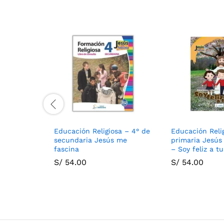
Educación Religiosa – 4° de
Educación Reli
secundaria Jesús me
primaria Jesús
fascina
– Soy feliz a tu
S/
54.00
S/
54.00