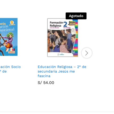
Agotado
cación Socio
Educación Religiosa – 2° de
Tutoría E
° de
secundaria Jesús me
Emociona
fascina
secundar
S/
54.00
S/
79.00