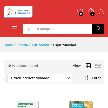
0
0
Buscar
Home
/
Tienda
/
Educación
/
Espiritualidad
19
Products found
View
Orden predeterminado
Filter