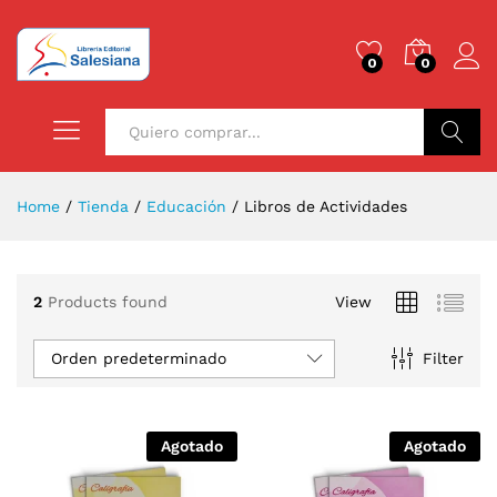
0
0
Buscar
Home
/
Tienda
/
Educación
/
Libros de Actividades
2
Products found
View
Orden predeterminado
Filter
Agotado
Agotado