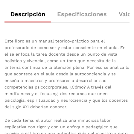
Descripción
Especificaciones
Valor
Este libro es un manual teórico-práctico para el
profesorado de cómo ser y estar consciente en el aula. En
él se enfoca la tarea docente desde un punto de vista
holístico y vivencial, como un todo que necesita de la
linterna continua de la atención plena. Por eso se analiza lo
que acontece en el aula desde la autoconciencia y se
enseña a maestros y profesores a desarrollar sus
competencias psicocorporales. ¿Cómo? A través del
mindfulness y el focusing, dos recursos que unen
psicología, espiritualidad y neurociencia y que los docentes
del siglo XXI deberían conocer.
De cada tema, el autor realiza una minuciosa labor
explicativa con rigor y con un enfoque pedagógico que
convierte el libro en una auténtica guía del maestro atento