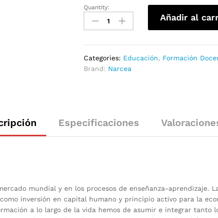
Quantity:
Añadir al car
Categories:
Educación
,
Formación Doce
Brand:
Narcea
cripción
Especificaciones
Valoracione
l mercado mundial y en los procesos de enseñanza-aprendizaje. L
 como inversión en capital humano y principio activo para la econ
mación a lo largo de la vida hemos de asumir e integrar tanto l