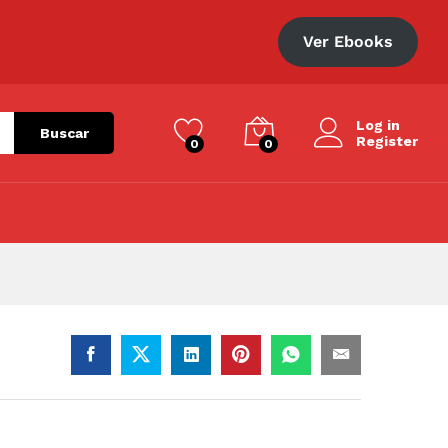
S/
102.00
Añadir al carrito
Ver Ebooks
Log in
Buscar
Register
0
0