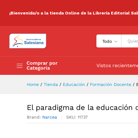
El paradigma de la educació
Descripción
Especificaciones
Valora
¡Bienvenida/o a la tienda Online de la Librería Editorial Sa
Todo
Comprar por
Vistos recientem
Categoría
Home
/
Tienda
/
Educación
/
Formación Docente
/
El paradigma de la educación 
Brand:
Narcea
SKU:
11737