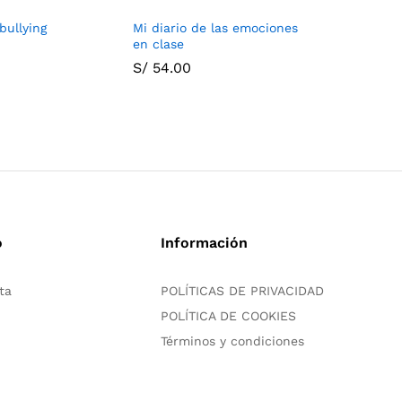
bullying
Mi diario de las emociones
Cuatro pa
en clase
autoesti
S/
54.00
S/
75.00
o
Información
ta
POLÍTICAS DE PRIVACIDAD
POLÍTICA DE COOKIES
Términos y condiciones