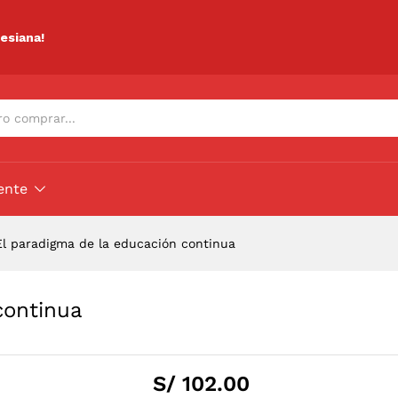
n continua
ciones (0)
lesiana!
ente
El paradigma de la educación continua
continua
S/
102.00