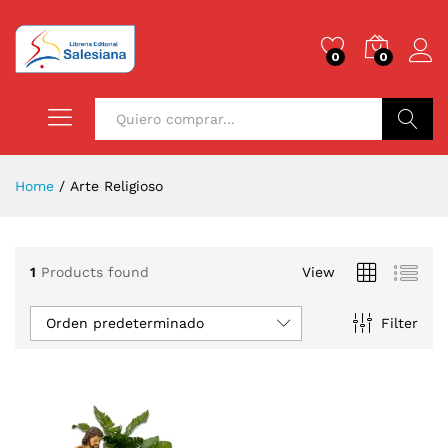
0
0
Buscar
Home
/
Arte Religioso
1
Products found
View
Orden predeterminado
Filter