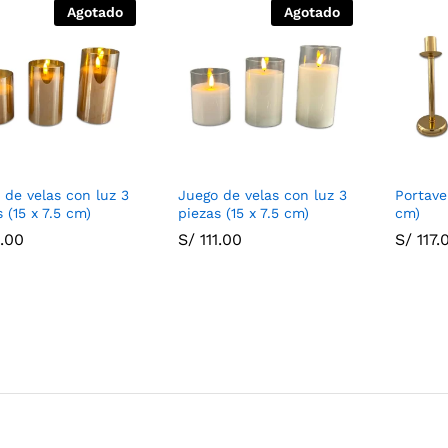
Agotado
Agotado
 de velas con luz 3
Juego de velas con luz 3
Portave
 (15 x 7.5 cm)
piezas (15 x 7.5 cm)
cm)
1.00
1.00
S/
S/
111.00
111.00
S/
S/
117.
117.