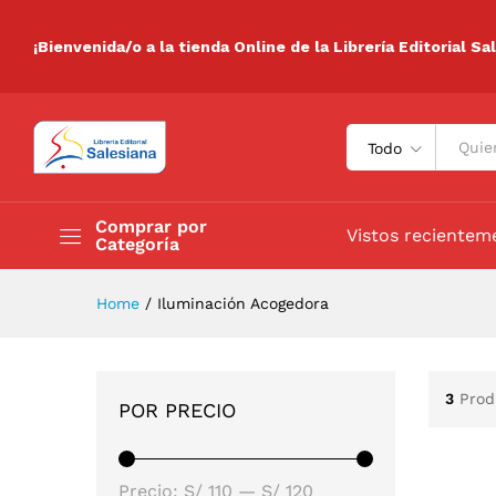
¡Bienvenida/o a la tienda Online de la Librería Editorial Sa
Todo
Comprar por
Vistos recientem
Categoría
Home
/
Iluminación Acogedora
3
Prod
POR PRECIO
Precio:
S/ 110
—
S/ 120