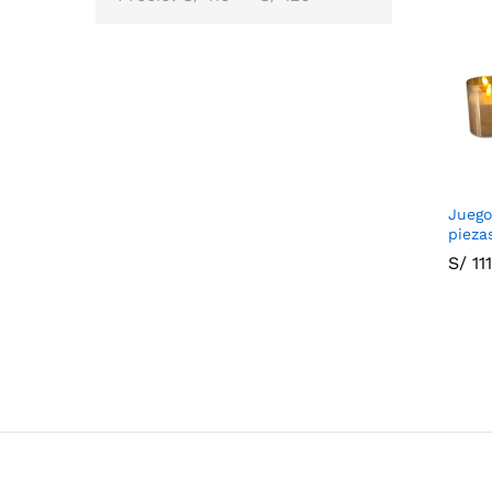
Juego
piezas
S/
S/
11
11