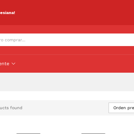
lesiana!
ente
Orden pr
ucts found