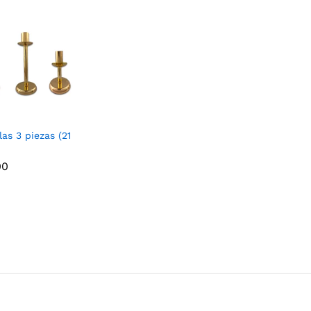
las 3 piezas (21
00
00