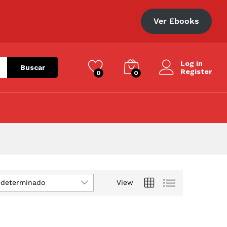
Ver Ebooks
Log in
Buscar
Register
0
0
edeterminado
View