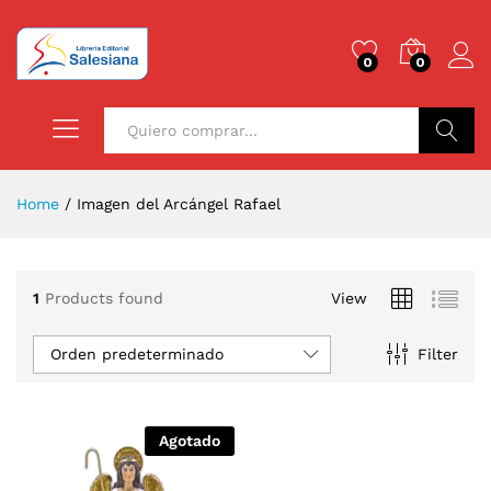
0
0
Buscar
Home
/
Imagen del Arcángel Rafael
1
Products found
View
Orden predeterminado
Filter
Agotado