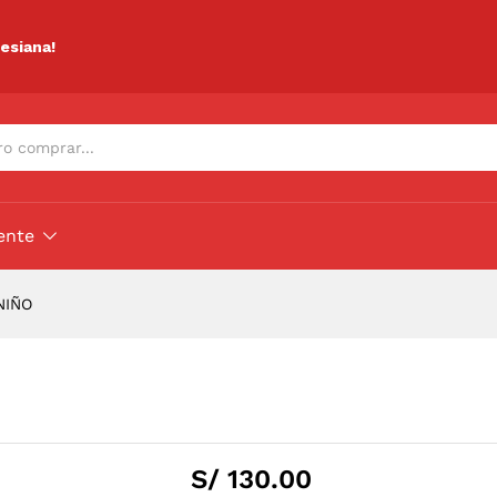
O
lesiana!
ente
NIÑO
S/
130.00