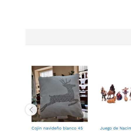
Cojín navideño blanco 45
Juego de Nacim