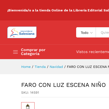
FARO CON LUZ ESCENA NIÑ
Valoraciones (0)
¡Bienvenida/o a la tienda Online de la Librería Editorial Sa
Todo
Comprar por
Vistos recientem
Categoría
Home
/
Tienda
/
Navidad
/
FARO CON LUZ ESCENA 
FARO CON LUZ ESCENA NIÑO
SKU:
14591