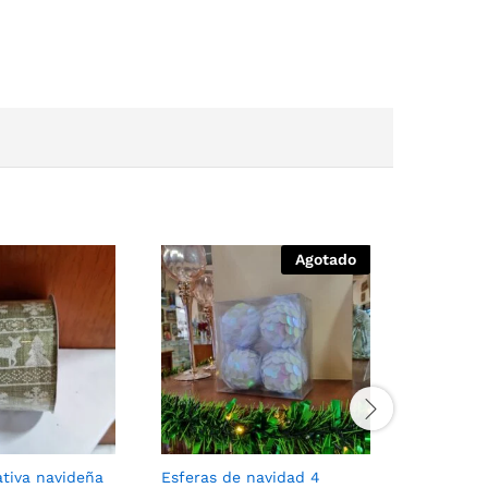
Agotado
ativa navideña
Esferas de navidad 4
Cinta dec