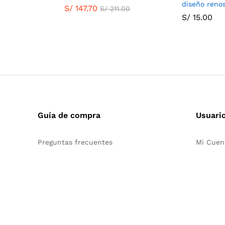
diseño reno
S/
147.70
S/
211.00
S/
15.00
Guía de compra
Usuari
Preguntas frecuentes
Mi Cuen