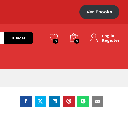
S/
130.00
Añadir al carrito
Ver Ebooks
Log in
Buscar
Register
0
0