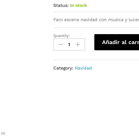
Status:
In stock
Faro escena navidad con musica y luces
Quantity:
Añadir al car
Category:
Navidad
 in