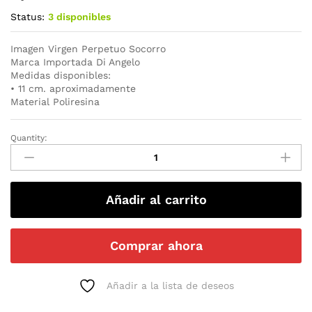
Status:
3 disponibles
Imagen Virgen Perpetuo Socorro
Marca Importada Di Angelo
Medidas disponibles:
• 11 cm. aproximadamente
Material Poliresina
Quantity:
Añadir al carrito
Comprar ahora
Añadir a la lista de deseos