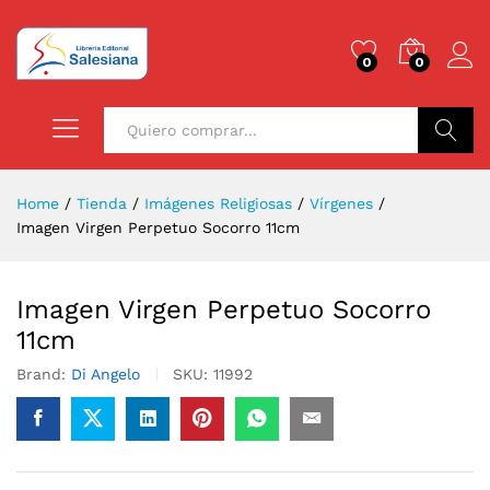
0
0
Buscar
Home
/
Tienda
/
Imágenes Religiosas
/
Vírgenes
/
Imagen Virgen Perpetuo Socorro 11cm
Imagen Virgen Perpetuo Socorro
11cm
Brand:
Di Angelo
SKU:
11992