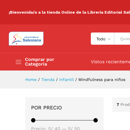
¡Bienvenida/o a la tienda Online de la Librería Editorial Sa
Todo
Comprar por
Vistos recientem
Categoría
Home
/
Tienda
/
Infantil
/
Mindfulness para niños
7
Prod
POR PRECIO
Precio:
S/ 40
—
S/ 50