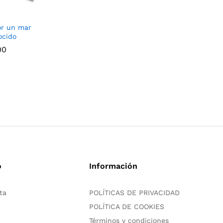
or un mar
ocido
00
00
o
Información
ta
POLÍTICAS DE PRIVACIDAD
POLÍTICA DE COOKIES
Términos y condiciones