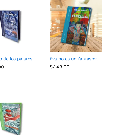
o de los pájaros
Eva no es un fantasma
00
00
S/
S/
49.00
49.00