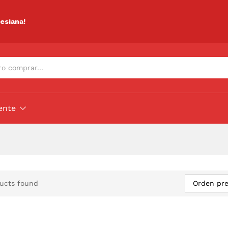
lesiana!
ente
Orden pr
ucts found