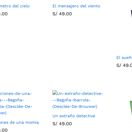
metro del cielo
El mensajero del viento
.00
.00
S/
S/
49.00
49.00
El sueñ
S/
S/
49.
49.
Un extraño detective
ones de una momia
S/
S/
49.00
49.00
.00
.00