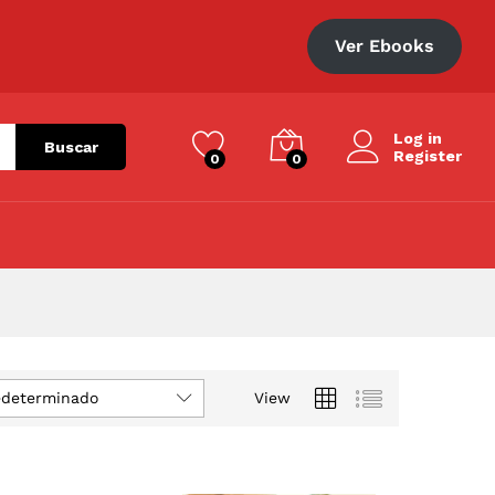
Ver Ebooks
Log in
Buscar
Register
0
0
edeterminado
View