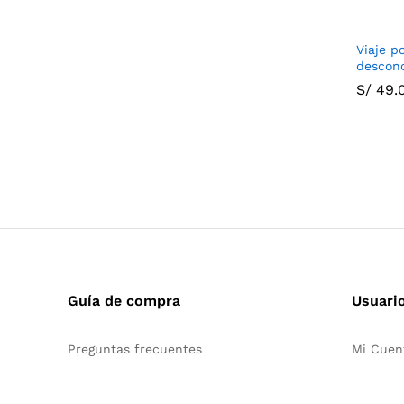
Viaje p
descon
S/
S/
49.
49.
Guía de compra
Usuari
Preguntas frecuentes
Mi Cuen