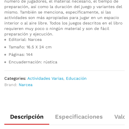
número de jugadores, el material necesario, el tiempo de
preparación, así como la duración del juego y variantes del
mismo. También se menciona, específicamente, si las
actividades son más apropiadas para jugar en un espacio
interior o al aire libre. Todos los juegos descritos en el libro
requieren muy poco o ningún material y son de fácil
preparación y ejecución.
Editorial: Narcea
Tamaño: 16.5 X 24 cm
Páginas: 144
Encuadernación: rústica
Categories:
Actividades Varias
,
Educación
Brand:
Narcea
Descripción
Especificaciones
Valor