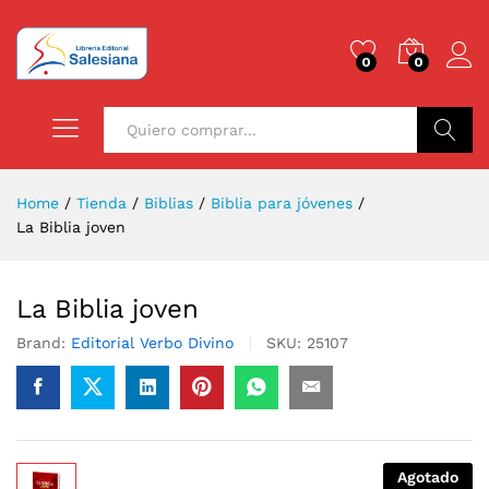
0
0
Buscar
Home
/
Tienda
/
Biblias
/
Biblia para jóvenes
/
La Biblia joven
La Biblia joven
Brand:
Editorial Verbo Divino
SKU:
25107
Agotado