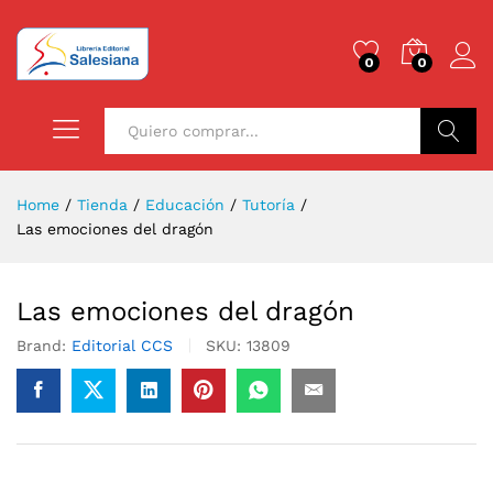
0
0
Buscar
Home
/
Tienda
/
Educación
/
Tutoría
/
Las emociones del dragón
Las emociones del dragón
Brand:
Editorial CCS
SKU:
13809