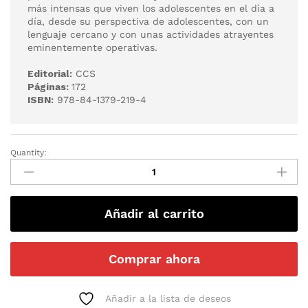
más intensas que viven los adolescentes en el día a
día, desde su perspectiva de adolescentes, con un
lenguaje cercano y con unas actividades atrayentes
eminentemente operativas.
Editorial:
CCS
Páginas:
172
ISBN:
978-84-1379-219-4
Quantity:
Añadir al carrito
Comprar ahora
Añadir a la lista de deseos