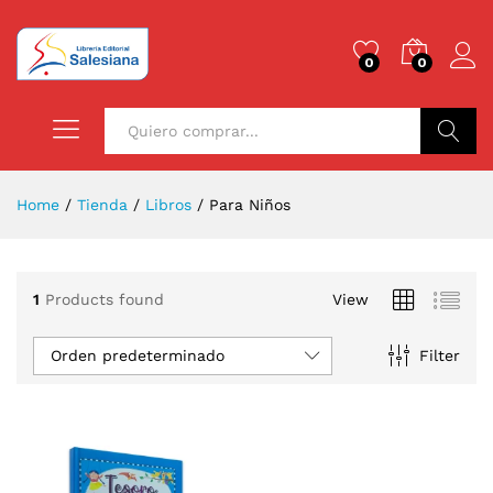
0
0
Buscar
Home
/
Tienda
/
Libros
/
Para Niños
1
Products found
View
Orden predeterminado
Filter