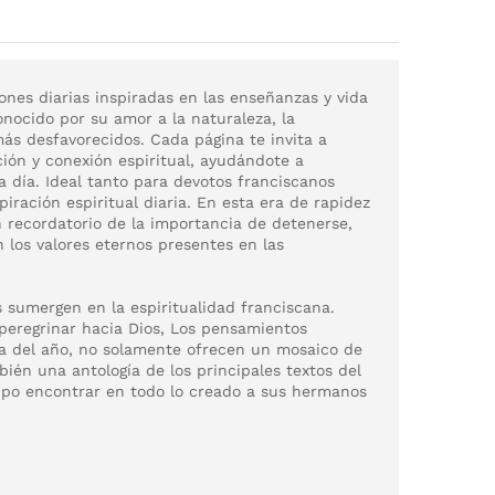
ones diarias inspiradas en las enseñanzas y vida
onocido por su amor a la naturaleza, la
ás desfavorecidos. Cada página te invita a
ión y conexión espiritual, ayudándote a
a día. Ideal tanto para devotos franciscanos
iración espiritual diaria. En esta era de rapidez
n recordatorio de la importancia de detenerse,
n los valores eternos presentes en las
 sumergen en la espiritualidad franciscana.
peregrinar hacia Dios, Los pensamientos
ía del año, no solamente ofrecen un mosaico de
bién una antología de los principales textos del
supo encontrar en todo lo creado a sus hermanos