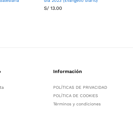
Salesiana
día 2023 (Evangelio diario)
sistema 
Bosco
S/
13.00
S/
17.00
o
Información
ta
POLÍTICAS DE PRIVACIDAD
POLÍTICA DE COOKIES
Términos y condiciones