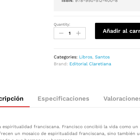
ISBN:
978-950-512-400-8
Quantity:
Añadir al car
Categories:
Libros
,
Santos
Brand:
Editorial Claretiana
cripción
Especificaciones
Valoracione
espiritualidad franciscana. Francisco concibió la vida como un 
frecen un mosaico de espiritualidad franciscana, sino también u