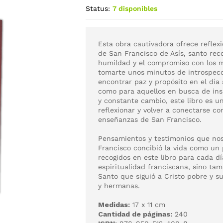
Status:
7 disponibles
Esta obra cautivadora ofrece reflexi
de San Francisco de Asís, santo rec
humildad y el compromiso con los m
tomarte unos minutos de introspecc
encontrar paz y propósito en el día 
como para aquellos en busca de insp
y constante cambio, este libro es u
reflexionar y volver a conectarse co
enseñanzas de San Francisco.
Pensamientos y testimonios que nos
Francisco concibió la vida como un 
recogidos en este libro para cada d
espiritualidad franciscana, sino tam
Santo que siguió a Cristo pobre y 
y hermanas.
Medidas:
17 x 11 cm
Cantidad de páginas:
240