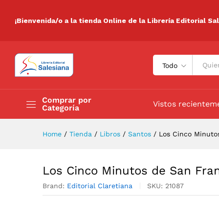
Los Cinco Minutos de San Fr
Descripción
Especificaciones
Valora
¡Bienvenida/o a la tienda Online de la Librería Editorial Sa
Todo
Comprar por
Vistos recientem
Categoría
Home
/
Tienda
/
Libros
/
Santos
/
Los Cinco Minuto
Los Cinco Minutos de San Fra
Brand:
Editorial Claretiana
SKU:
21087