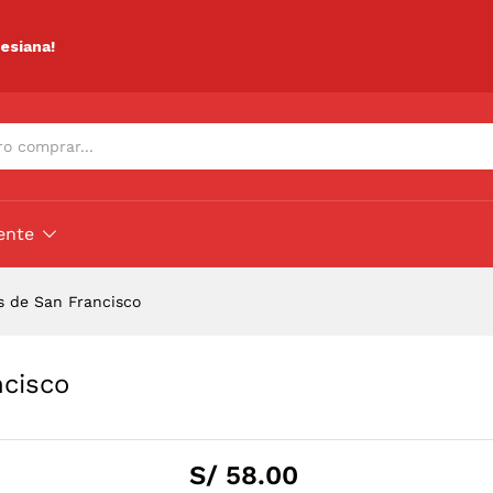
ancisco
ciones (0)
lesiana!
ente
s de San Francisco
ncisco
S/
58.00