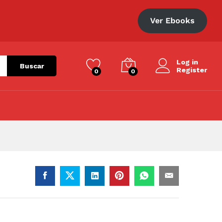
S/
58.00
Añadir al carrito
Ver Ebooks
Log in
Buscar
Register
0
0