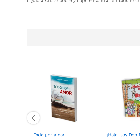
siguió a Cristo pobre y supo encontrar en todo lo 
Todo por amor
¡Hola, soy Don 