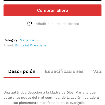
Comprar ahora
Añadir a la lista de deseos
Category:
Marianos
Brand:
Editorial Claretiana
Descripción
Especificaciones
Valor
Una auténtica devoción a la Madre de Dios, María la que
desata los nudos del mal continuando la acción liberadora
de Jesús plenamente manifestada en el evangelio.