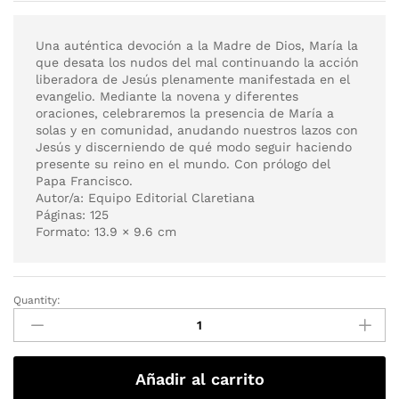
Una auténtica devoción a la Madre de Dios, María la
que desata los nudos del mal continuando la acción
liberadora de Jesús plenamente manifestada en el
evangelio. Mediante la novena y diferentes
oraciones, celebraremos la presencia de María a
solas y en comunidad, anudando nuestros lazos con
Jesús y discerniendo de qué modo seguir haciendo
presente su reino en el mundo. Con prólogo del
Papa Francisco.
Autor/a: Equipo Editorial Claretiana
Páginas: 125
Formato: 13.9 × 9.6 cm
Quantity:
Añadir al carrito