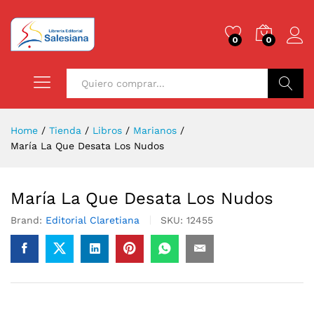
0
0
Buscar
Home
/
Tienda
/
Libros
/
Marianos
/
María La Que Desata Los Nudos
María La Que Desata Los Nudos
Brand:
Editorial Claretiana
SKU:
12455