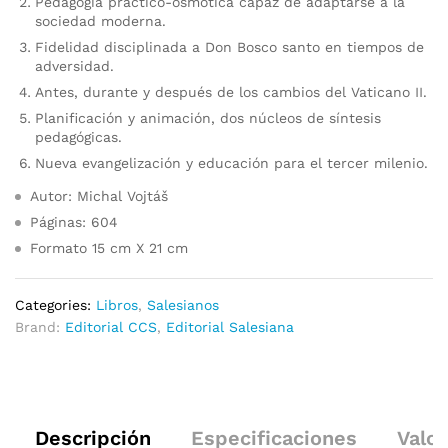
Pedagogía práctico-osmótica capaz de adaptarse a la
sociedad moderna.
Fidelidad disciplinada a Don Bosco santo en tiempos de
adversidad.
Antes, durante y después de los cambios del Vaticano II.
Planificación y animación, dos núcleos de síntesis
pedagógicas.
Nueva evangelización y educación para el tercer milenio.
Autor: Michal Vojtáš
Páginas: 604
Formato 15 cm X 21 cm
Categories:
Libros
,
Salesianos
Brand:
Editorial CCS
,
Editorial Salesiana
Descripción
Especificaciones
Valor