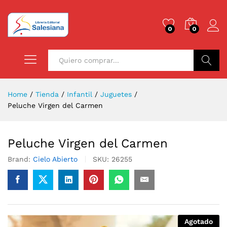
0
0
Buscar
Home
/
Tienda
/
Infantil
/
Juguetes
/
Peluche Virgen del Carmen
Peluche Virgen del Carmen
Brand:
Cielo Abierto
SKU:
26255
Agotado