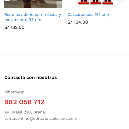
Reno navideño con música y
Cascanueces (61 cm)
movimiento 34 cm
S/
164.00
S/
132.00
Contacta con nosotros
WhatsApp
982 058 712
Av. Brasil 220, Breña.
ventasonline@editorialsalesiana.com