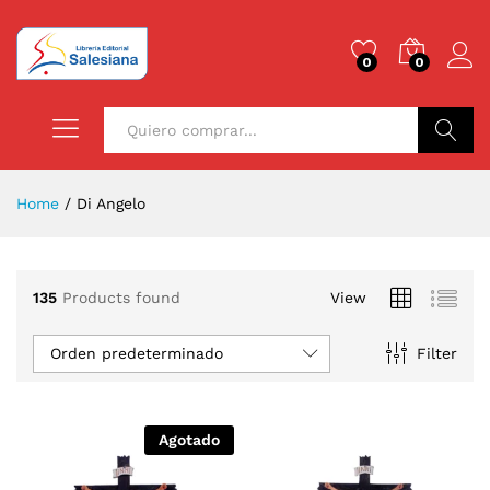
0
0
Buscar
Home
/
Di Angelo
135
Products found
View
Orden predeterminado
Filter
Agotado