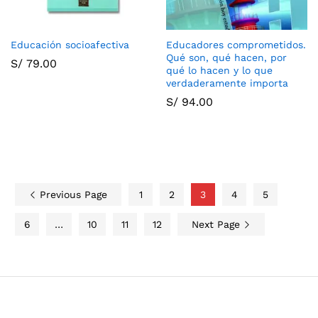
Educación socioafectiva
Educadores comprometidos.
Qué son, qué hacen, por
S/
79.00
qué lo hacen y lo que
verdaderamente importa
S/
94.00
Previous Page
1
2
3
4
5
6
…
10
11
12
Next Page