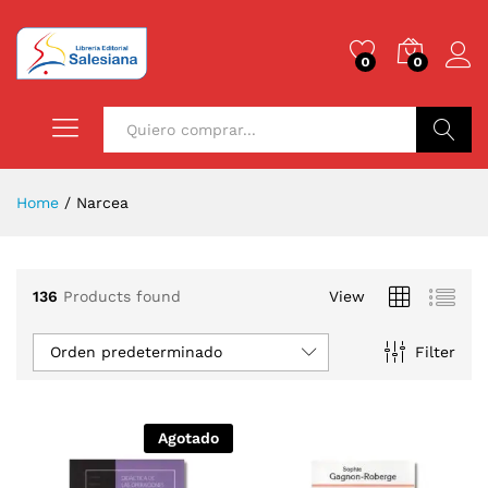
0
0
Buscar
Home
/
Narcea
136
Products found
View
Orden predeterminado
Filter
Agotado