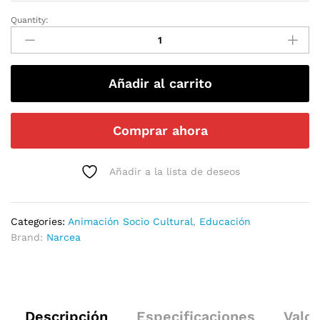
Quantity:
Añadir al carrito
Comprar ahora
Añadir a la lista de deseos
Categories:
Animación Socio Cultural
,
Educación
Brand:
Narcea
Descripción
Especificaciones
Valor