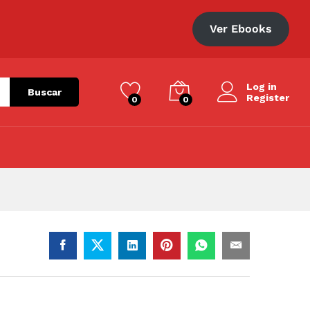
S/
234.00
Añadir al carrito
Ver Ebooks
Log in
Buscar
Register
0
0