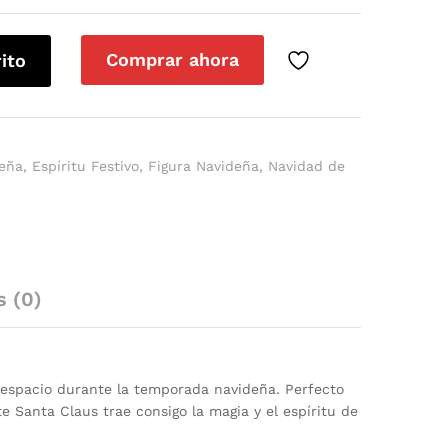
Comprar ahora
rito
deña
,
Espíritu Festivo
,
Figura Navideña
,
Navidad de
s (0)
r espacio durante la temporada navideña. Perfecto
e Santa Claus trae consigo la magia y el espíritu de