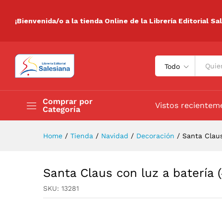
Santa Claus con luz a batería
Descripción
Especificaciones
Valora
¡Bienvenida/o a la tienda Online de la Librería Editorial Sa
Todo
Comprar por
Vistos recientem
Categoría
Home
/
Tienda
/
Navidad
/
Decoración
/
Santa Claus
Santa Claus con luz a batería 
SKU:
13281