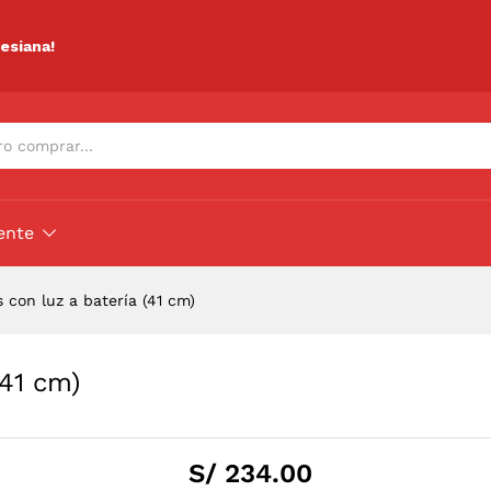
 (41 cm)
ciones (0)
lesiana!
ente
 con luz a batería (41 cm)
(41 cm)
S/
234.00