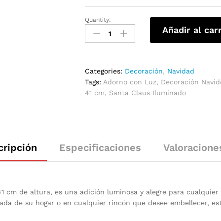
Quantity:
Añadir al car
Categories:
Decoración
,
Navidad
Tags:
Adorno con Luz
,
Decoración Navi
41 cm
,
Santa Claus Iluminado
cripción
Especificaciones
Valoracione
41 cm de altura, es una adición luminosa y alegre para cualquie
rada de su hogar o en cualquier rincón que desee embellecer, est