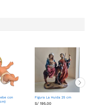
bebe con
Figura La Huida 25 cm
Niño Jes
 cm)
S/
195.00
S/
227.0