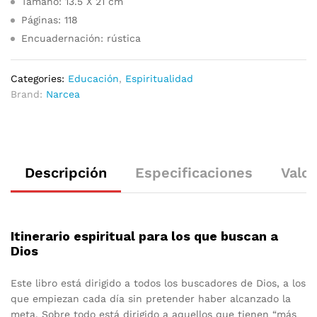
Tamaño: 13.5 X 21 cm
Páginas: 118
Encuadernación: rústica
Categories:
Educación
,
Espiritualidad
Brand:
Narcea
Descripción
Especificaciones
Valor
Itinerario espiritual para los que buscan a
Dios
Este libro está dirigido a todos los buscadores de Dios, a los
que empiezan cada día sin pretender haber alcanzado la
meta. Sobre todo está dirigido a aquellos que tienen “más