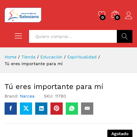
0
0
Buscar
Home
/
Tienda
/
Educación
/
Espiritualidad
/
Tú eres importante para mí
Tú eres importante para mí
Brand:
Narcea
SKU:
11780
Agotado