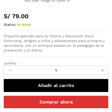
Roll over image to zoom in
S/
79.00
Status:
In stock
Proyecto aplicado para la Tutoría y Educación Socio
Emocional, dirigido a niños y adolescentes para primaria y
secundaria, con un enfoque basado en la pedagogía de la
prevención y el afecto.
Quantity:
Añadir al carrito
Comprar ahora