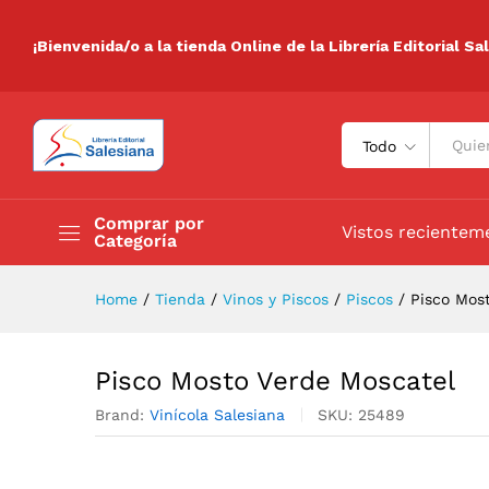
Pisco Mosto Verde Moscatel
Descripción
Especificaciones
Valora
¡Bienvenida/o a la tienda Online de la Librería Editorial Sa
Todo
Comprar por
Vistos recientem
Categoría
Home
/
Tienda
/
Vinos y Piscos
/
Piscos
/
Pisco Mos
Pisco Mosto Verde Moscatel
Brand:
Vinícola Salesiana
SKU:
25489