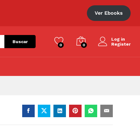
S/
37.00
Añadir al carrito
Ver Ebooks
Log in
Buscar
Register
0
0