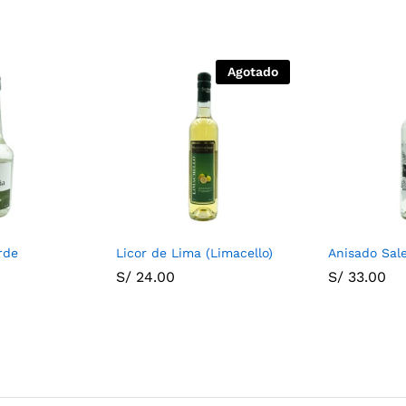
Agotado
rde
Licor de Lima (Limacello)
Anisado Sal
S/
24.00
S/
33.00