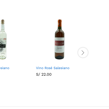
esiano
Vino Rosé Salesiano
Pisco Qu
S/
22.00
S/
33.00