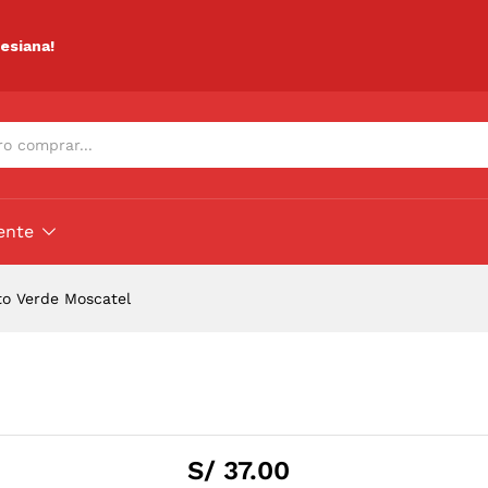
ciones (0)
lesiana!
ente
to Verde Moscatel
S/
37.00