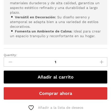
materiales duraderos y de alta calidad, garantiza un
aspecto estético refinado y una durabilidad a largo
plazo.
Versátil en Decoración:
Su diseño sereno y
atemporal se adapta bien a una variedad de estilos
decorativos.
Fomenta un Ambiente de Calma:
Ideal para crear
un espacio tranquilo y reconfortante en su hogar.
Quantity:
Añadir al carrito
Comprar ahora
Añadir a la lista de deseos