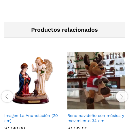
Productos relacionados
Imagen La Anunciación (20
Reno navideño con música y
cm)
movimiento 34 cm
S/
180.00
S/
132.00