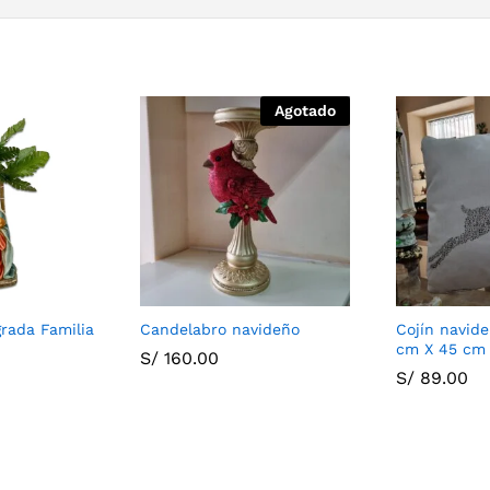
Agotado
rada Familia
Candelabro navideño
Cojín navid
cm X 45 cm
S/
160.00
S/
89.00