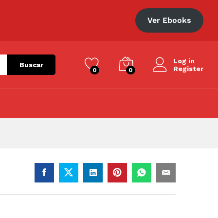
S/
665.00
Añadir al carrito
Ver Ebooks
Log in
Buscar
Register
0
0