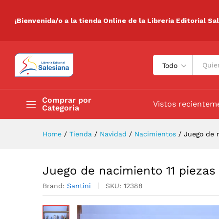
Juego de nacimiento 11 piez
Descripción
Especificaciones
Valora
¡Bienvenida/o a la tienda Online de la Librería Editorial Sa
Todo
Comprar por
Vistos recientem
Categoría
Home
/
Tienda
/
Navidad
/
Nacimientos
/
Juego de 
Juego de nacimiento 11 piezas
Brand:
Santini
SKU:
12388