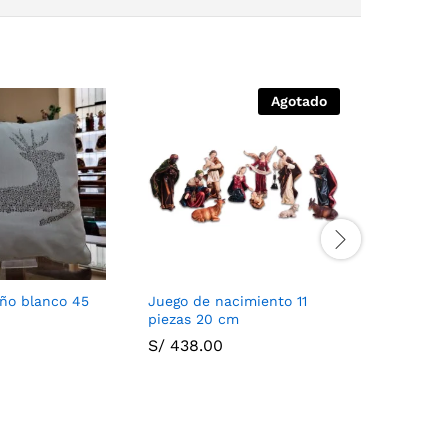
Agotado
eño blanco 45
Juego de nacimiento 11
Esferas d
piezas 20 cm
unidades
S/
438.00
S/
38.00