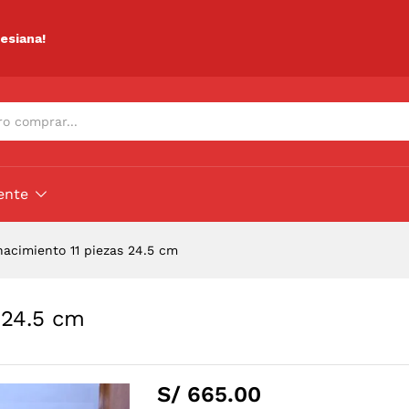
as 24.5 cm
ciones (0)
lesiana!
ente
nacimiento 11 piezas 24.5 cm
 24.5 cm
S/
665.00