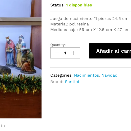
Status:
1 disponibles
Juego de nacimiento 11 piezas 24.5 cm
Material: poliresina
Medidas caja: 56 cm X 12.5 cm X 47 cm
Quantity:
Añadir al car
Categories:
Nacimientos
,
Navidad
Brand:
Santini
 in