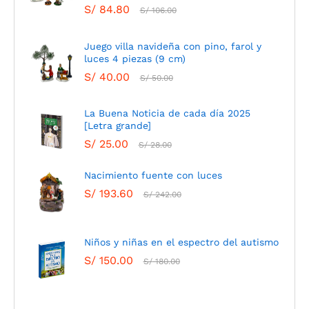
S/
84.80
S/
106.00
Juego villa navideña con pino, farol y
luces 4 piezas (9 cm)
S/
40.00
S/
50.00
La Buena Noticia de cada día 2025
[Letra grande]
S/
25.00
S/
28.00
Nacimiento fuente con luces
S/
193.60
S/
242.00
Niños y niñas en el espectro del autismo
S/
150.00
S/
180.00