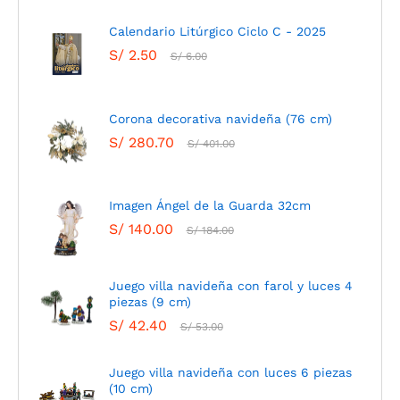
Calendario Litúrgico Ciclo C - 2025
S/
2.50
S/
6.00
Corona decorativa navideña (76 cm)
S/
280.70
S/
401.00
Imagen Ángel de la Guarda 32cm
S/
140.00
S/
184.00
Juego villa navideña con farol y luces 4
piezas (9 cm)
S/
42.40
S/
53.00
Juego villa navideña con luces 6 piezas
(10 cm)