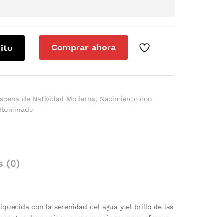
Comprar ahora
rito
scena de Natividad Moderna
,
Nacimiento con
 Iluminado
s (0)
uecida con la serenidad del agua y el brillo de las