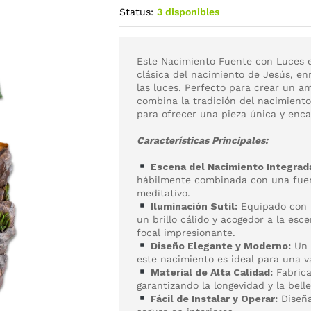
Status:
3 disponibles
Este Nacimiento Fuente con Luces e
clásica del nacimiento de Jesús, enr
las luces. Perfecto para crear un am
combina la tradición del nacimien
para ofrecer una pieza única y enc
Características Principales:
Escena del Nacimiento Integrad
hábilmente combinada con una fuent
meditativo.
Iluminación Sutil:
Equipado con 
un brillo cálido y acogedor a la esc
focal impresionante.
Diseño Elegante y Moderno:
Un 
este nacimiento es ideal para una va
Material de Alta Calidad:
Fabrica
garantizando la longevidad y la bell
Fácil de Instalar y Operar:
Diseña