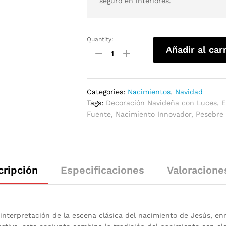
seguro en interiores.
Quantity:
Añadir al car
Categories:
Nacimientos
,
Navidad
Tags:
Decoración Navideña con Luces
,
E
Fuente
,
Nacimiento Innovador
,
Pesebre
cripción
Especificaciones
Valoracione
erpretación de la escena clásica del nacimiento de Jesús, enriq