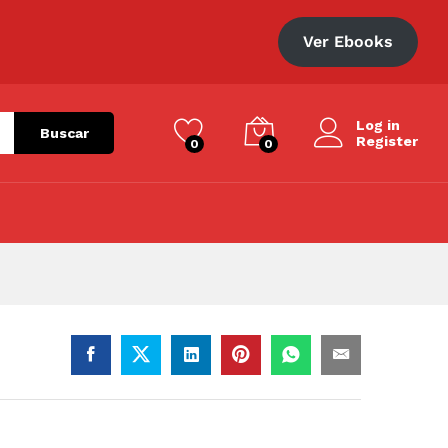
S/
193.60
Añadir al carrito
S/
242.00
Ver Ebooks
Log in
Buscar
Register
0
0