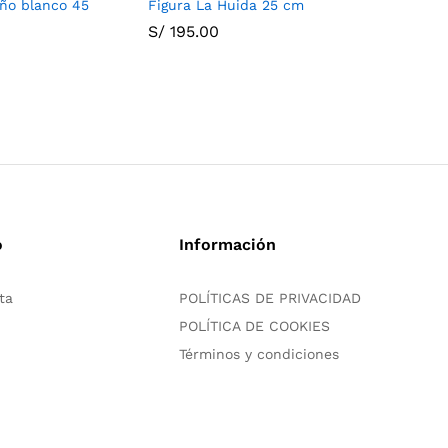
eño blanco 45
Figura La Huida 25 cm
Reno nav
y movimi
S/
195.00
S/
132.0
o
Información
ta
POLÍTICAS DE PRIVACIDAD
POLÍTICA DE COOKIES
Términos y condiciones