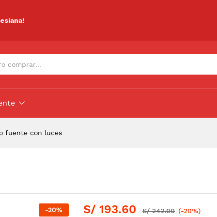
ciones (0)
lesiana!
ente
o fuente con luces
S/
193.60
-
20
%
S/
242.00
(-20%)