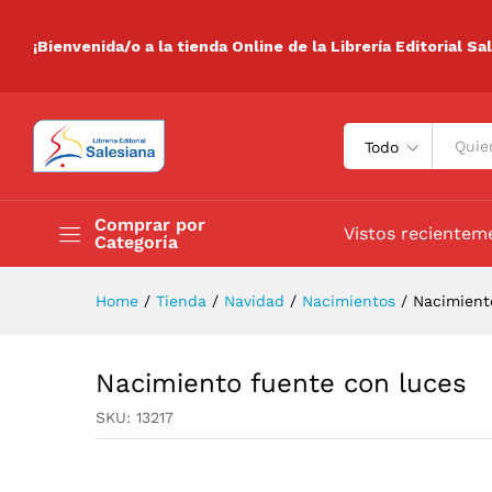
Nacimiento fuente con luces
Descripción
Especificaciones
Valora
¡Bienvenida/o a la tienda Online de la Librería Editorial Sa
Todo
Comprar por
Vistos recientem
Categoría
Home
/
Tienda
/
Navidad
/
Nacimientos
/
Nacimient
Nacimiento fuente con luces
SKU:
13217