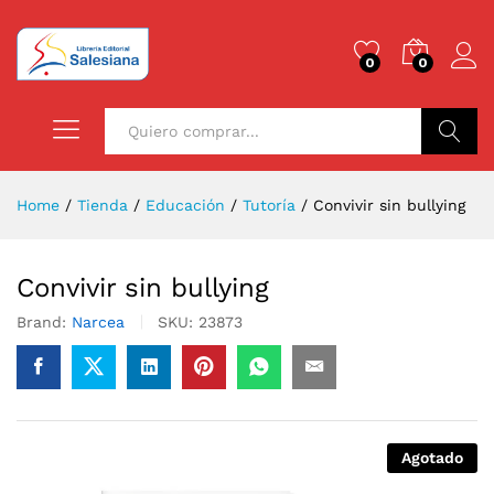
0
0
Buscar
Home
/
Tienda
/
Educación
/
Tutoría
/
Convivir sin bullying
Convivir sin bullying
Brand:
Narcea
SKU:
23873
Agotado