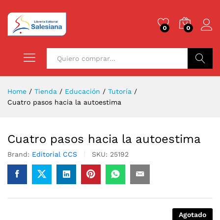
0
0
Buscar
Home
/
Tienda
/
Educación
/
Tutoría
/
Cuatro pasos hacia la autoestima
Cuatro pasos hacia la autoestima
Brand:
Editorial CCS
SKU:
25192
Agotado