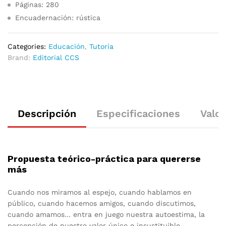
Páginas: 280
Encuadernación: rústica
Categories:
Educación
,
Tutoría
Brand:
Editorial CCS
Descripción
Especificaciones
Valor
Propuesta teórico-práctica para quererse
más
Cuando nos miramos al espejo, cuando hablamos en
público, cuando hacemos amigos, cuando discutimos,
cuando amamos… entra en juego nuestra autoestima, la
percepción de nuestro valor único e insustituible.