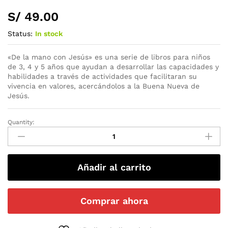
S/
49.00
Status:
In stock
«De la mano con Jesús» es una serie de libros para niños
de 3, 4 y 5 años que ayudan a desarrollar las capacidades y
habilidades a través de actividades que facilitaran su
vivencia en valores, acercándolos a la Buena Nueva de
Jesús.
Quantity:
Añadir al carrito
Comprar ahora